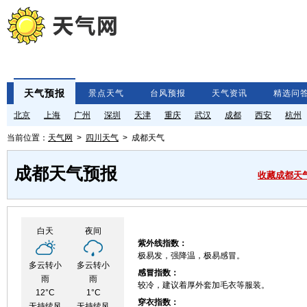
天气预报
景点天气
台风预报
天气资讯
精选问
北京
上海
广州
深圳
天津
重庆
武汉
成都
西安
杭州
当前位置：
天气网
>
四川天气
> 成都天气
成都天气预报
收藏成都天
白天
夜间
紫外线指数：
极易发，强降温，极易感冒。
多云转小
多云转小
感冒指数：
雨
雨
较冷，建议着厚外套加毛衣等服装。
12°C
1°C
穿衣指数：
无持续风
无持续风