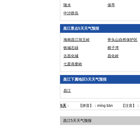
陵水
保亭
中沙群岛
昌江景点5天天气预报
海南昌江坝王岭
斧头山自然保护区
铁城石碌
棋子湾
古昌化城
昌化岭
七星燕窝岭
昌江下属地区5天天气预报
昌江
5天
： 【拼音】：míng tiān 【注音】：ㄇ
昌江5天天气预报