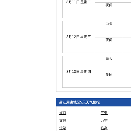
8月11日 星期二
夜间
白天
8月12日 星期三
夜间
白天
8月13日 星期四
夜间
昌江周边地区5天天气预报
海口
三亚
文昌
万宁
澄迈
临高