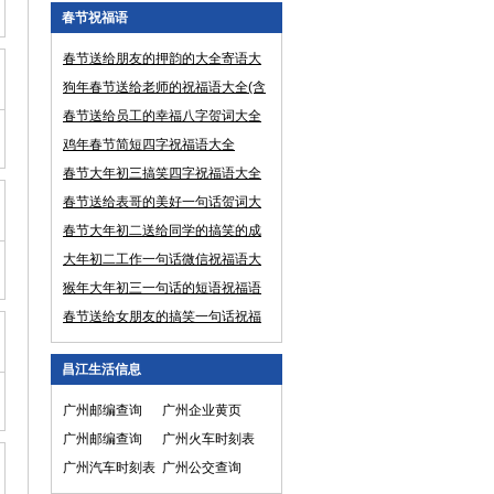
春节祝福语
春节送给朋友的押韵的大全寄语大
全
狗年春节送给老师的祝福语大全(含
贺词、寄语等)
春节送给员工的幸福八字贺词大全
鸡年春节简短四字祝福语大全
春节大年初三搞笑四字祝福语大全
春节送给表哥的美好一句话贺词大
全
春节大年初二送给同学的搞笑的成
语祝福语大全
大年初二工作一句话微信祝福语大
全(含贺词、寄语等)
猴年大年初三一句话的短语祝福语
大全(含贺词、寄语等)
春节送给女朋友的搞笑一句话祝福
语大全
昌江生活信息
广州邮编查询
广州企业黄页
广州邮编查询
广州火车时刻表
广州汽车时刻表
广州公交查询