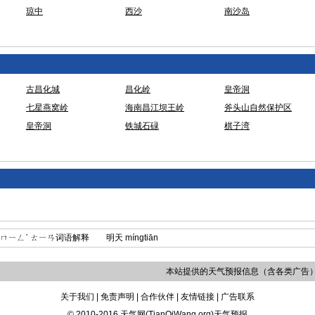
琼中
西沙
南沙岛
古昌化城
昌化岭
皇帝洞
七星燕窝岭
海南昌江坝王岭
斧头山自然保护区
皇帝洞
铁城石碌
棋子湾
ㄧㄥˊ ㄊㄧㄢ词语解释 明天 míngtiān
本站提供的天气预报信息（含各类广告
关于我们 | 免责声明 | 合作伙伴 | 友情链接 | 广告联系
© 2010-2016 天气网(TianQiWang.org)天气预报