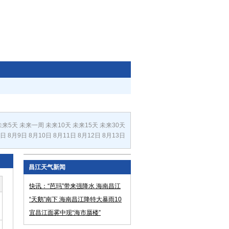
未来5天
未来一周
未来10天
未来15天
未来30天
8日
8月9日
8月10日
8月11日
8月12日
8月13日
昌江天气新闻
快讯：“芭玛”带来强降水 海南昌江
大暴雨
“天鹅”南下 海南昌江降特大暴雨10
万人受灾
宜昌江面雾中现“海市蜃楼”