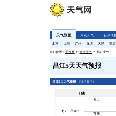
天气预报
景点天气
台风预
北京
上海
广州
深圳
天津
重庆
当前位置：
天气网
>
海南天气
> 昌江天气
昌江5天天气预报
昌江5天天气预报
（仅供参考）
日期
白天
8月7日 星期五
夜间