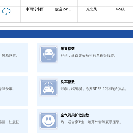
中雨转小雨
低温 24°C
东北风
4-5级
感冒指数
，较易感冒。
舒适，建议穿长袖衬衫单裤等服装。
洗车指数
弄脏爱车。
最弱，辐射弱，涂擦SPF8-12防晒护肤品。
空气污染扩散指数
感冒，注意防
热，适合穿T恤、短薄外套等夏季服装。