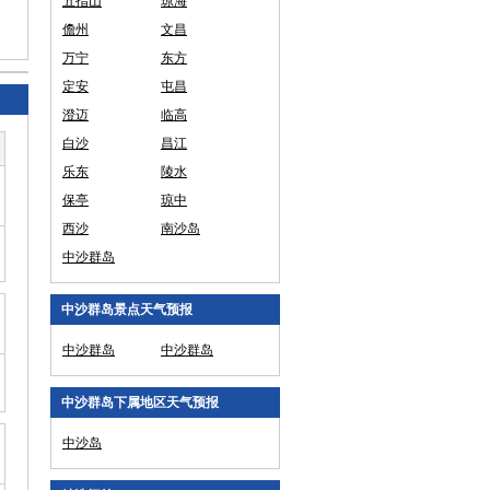
五指山
琼海
儋州
文昌
万宁
东方
定安
屯昌
澄迈
临高
白沙
昌江
乐东
陵水
保亭
琼中
西沙
南沙岛
中沙群岛
中沙群岛景点天气预报
中沙群岛
中沙群岛
中沙群岛下属地区天气预报
中沙岛