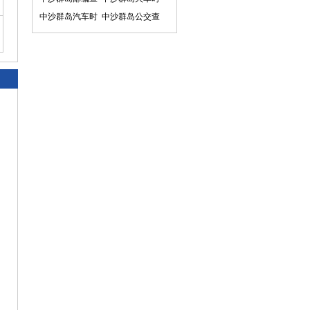
询
中沙群岛汽车时
刻表
中沙群岛公交查
刻表
询