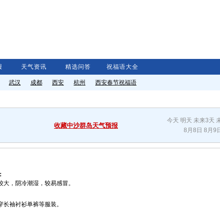
报
天气资讯
精选问答
祝福语大全
武汉
成都
西安
杭州
西安
春节祝福语
今天
明天
未来3天
收藏中沙群岛天气预报
8月8日
8月9
：
较大，阴冷潮湿，较易感冒。
穿长袖衬衫单裤等服装。