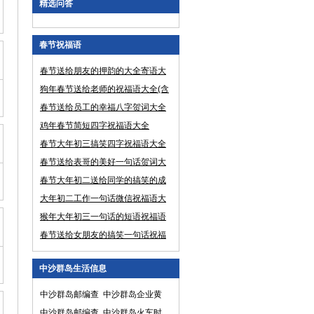
精选问答
春节祝福语
春节送给朋友的押韵的大全寄语大
全
狗年春节送给老师的祝福语大全(含
贺词、寄语等)
春节送给员工的幸福八字贺词大全
鸡年春节简短四字祝福语大全
春节大年初三搞笑四字祝福语大全
春节送给表哥的美好一句话贺词大
全
春节大年初二送给同学的搞笑的成
语祝福语大全
大年初二工作一句话微信祝福语大
全(含贺词、寄语等)
猴年大年初三一句话的短语祝福语
大全(含贺词、寄语等)
春节送给女朋友的搞笑一句话祝福
语大全
中沙群岛生活信息
中沙群岛邮编查
中沙群岛企业黄
询
中沙群岛邮编查
页
中沙群岛火车时