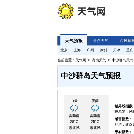
天气预报
景点天气
台风预
北京
上海
广州
深圳
天津
重庆
当前位置：
天气网
>
海南天气
> 中沙群岛天气
中沙群岛天气预报
白天
夜间
紫外线指数
较易发，风
雷阵雨
雷阵雨
感冒指数：
28°C
25°C
舒适，建议
东北风
东北风
穿衣指数：