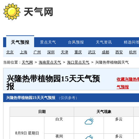
天气预报
景点天气
台风预报
天气资讯
精选问
北京
上海
广州
深圳
天津
重庆
武汉
成都
西安
杭州
当前位置：
天气网
>
海南景点天气
>
海口景点天气
> 兴隆热带植物园天气
兴隆热带植物园15天天气预
收藏兴隆热
报
气预报
兴隆热带植物园15天天气预报
（仅供参考）
日期
天气现象
白天
多云
8月9日 星期日
夜间
多云