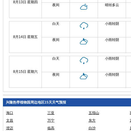
8月13日 星期四
夜间
晴转多云
白天
小雨转阴
8月14日 星期五
夜间
小雨转阴
白天
小雨转阴
8月15日 星期六
夜间
小雨转阴
兴隆热带植物园周边地区15天天气预报
海口
三亚
五指山
文昌
万宁
东方
澄迈
临高
白沙