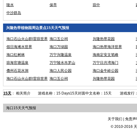
陵水
保亭
琼中
中沙群岛
兴隆热带植物园周边景点15天天气预报
海口石山火山群|雷琼世界
海口五公祠
兴隆热带花园
地质公园
假日海滩水世界
海口万绿园
海口热带海洋世界
海口红树林
万宁兴隆温泉
海南定安文笔峰
琼海官塘温泉
万宁陵水吊罗山
万宁日月湾海门
儋州石花水洞
海口人民公园
海口金牛岭公园
海口石山火山群|雷琼世界
海口五公祠
兴隆热带花园
地质公园
15天
： 相关简介 游戏名称：15 Days15天封面中文名称：15天 游戏发行：dtp 
海口15天天气预报
关于我们 | 免责声明
© 2010-2016