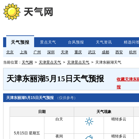
天气预报
景点天气
台风预报
天气资讯
精选问
北京
上海
广州
深圳
天津
重庆
武汉
成都
西安
杭州
当前位置：
天气网
>
天津景点天气
>
天津景点天气
> 天津东丽湖天气
天津东丽湖5月15日天气预报
收藏天津东
报
天津东丽湖5月15日天气预报
（仅供参考）
日期
天气现象
白天
晴转多云
5月15日 星期五
夜间
晴转多云