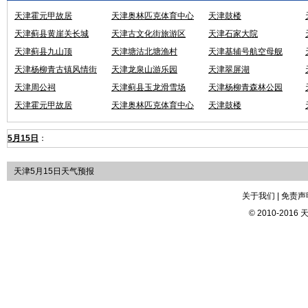
天津霍元甲故居
天津奥林匹克体育中心
天津鼓楼
天津蓟县黄崖关长城
天津古文化街旅游区
天津石家大院
天津蓟县九山顶
天津塘沽北塘渔村
天津基辅号航空母舰
天津杨柳青古镇风情街
天津龙泉山游乐园
天津翠屏湖
天津周公祠
天津蓟县玉龙滑雪场
天津杨柳青森林公园
天津霍元甲故居
天津奥林匹克体育中心
天津鼓楼
5月15日
：
天津5月15日天气预报
关于我们 | 免责声明
© 2010-2016