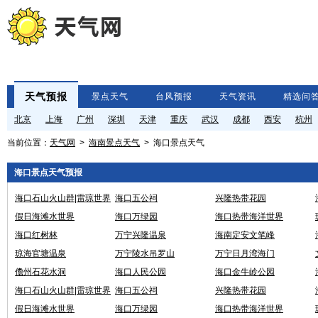
天气预报
景点天气
台风预报
天气资讯
精选问
北京
上海
广州
深圳
天津
重庆
武汉
成都
西安
杭州
当前位置：
天气网
>
海南景点天气
> 海口景点天气
海口景点天气预报
海口石山火山群|雷琼世界
海口五公祠
兴隆热带花园
地质公园
假日海滩水世界
海口万绿园
海口热带海洋世界
海口红树林
万宁兴隆温泉
海南定安文笔峰
琼海官塘温泉
万宁陵水吊罗山
万宁日月湾海门
儋州石花水洞
海口人民公园
海口金牛岭公园
海口石山火山群|雷琼世界
海口五公祠
兴隆热带花园
地质公园
假日海滩水世界
海口万绿园
海口热带海洋世界