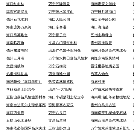
海口红树林
万宁兴隆温泉
海南定安文笔峰
琼海官塘温泉
万宁陵水吊罗山
万宁日月湾海门
儋州石花水洞
海口人民公园
海口金牛岭公园
海南琼海万泉河
海口东寨港
海口海瑞墓
海口秀英炮台
万宁椰子岛
五指山黎母山
海南临高角
文昌八门湾红树林
儋州蓝洋温泉
儋州东坡书院
琼海红色娘子军雕像
海南月亮湾高尔夫球会
儋州云月湖
万宁陵水椰田黎苗风情村
兴隆东南亚风情村
文昌铜鼓岭
万宁石梅湾
雷琼世界地质公园
热带海洋世界
西秀海滩公园
秀英古炮台
南洋骑楼（海口老街）
热带森林博览园
海底村庄
李硕勋烈士纪念亭
琼崖“一大”旧址
万宁白水岭热带森林
五指山黎苗风情旅游村寨
海口李硕勋烈士纪念亭
海南母瑞山革命根据地纪
念园
海南台达高尔夫球俱乐部
琼海椰寨农家乐
儋州白马井古迹
海口西天庙
万宁八尺门
海南保亭毛感仙安石林
五指山枫木鹿场
文昌后港湾
海南西海岸高尔夫球场
海南依必朗国际高尔夫球
五指山卧龙山
万宁陵水苏维埃政府旧址