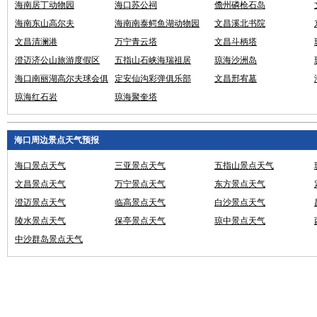
会
海南居丁动物园
海口苏公祠
儋州磷枪石岛
海南东山高尔夫
海南南泰鳄鱼湖动物园
文昌溪北书院
文昌清澜港
万宁青云塔
文昌斗柄塔
澄迈济公山旅游度假区
五指山石峡海瑞祖居
琼海沙洲岛
海口南丽湖高尔夫球会俱
定安仙沟彩弹俱乐部
文昌邢宥墓
乐部
琼海红石岩
琼海聚奎塔
海口周边景点天气预报
海口景点天气
三亚景点天气
五指山景点天气
文昌景点天气
万宁景点天气
东方景点天气
澄迈景点天气
临高景点天气
白沙景点天气
陵水景点天气
保亭景点天气
琼中景点天气
中沙群岛景点天气