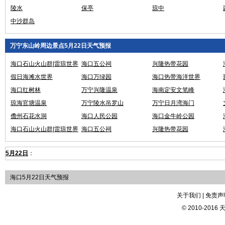
陵水
保亭
琼中
中沙群岛
万宁东山岭周边景点5月22日天气预报
海口石山火山群|雷琼世界
海口五公祠
兴隆热带花园
地质公园
假日海滩水世界
海口万绿园
海口热带海洋世界
海口红树林
万宁兴隆温泉
海南定安文笔峰
琼海官塘温泉
万宁陵水吊罗山
万宁日月湾海门
儋州石花水洞
海口人民公园
海口金牛岭公园
海口石山火山群|雷琼世界
海口五公祠
兴隆热带花园
地质公园
5月22日
：
海口5月22日天气预报
关于我们 | 免责声明
© 2010-2016