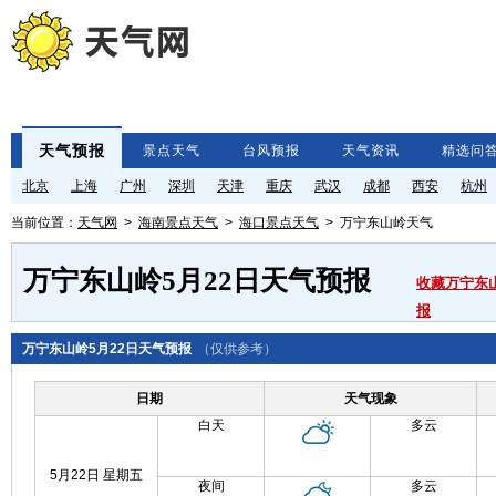
天气预报
景点天气
台风预报
天气资讯
精选问
北京
上海
广州
深圳
天津
重庆
武汉
成都
西安
杭州
当前位置：
天气网
>
海南景点天气
>
海口景点天气
> 万宁东山岭天气
万宁东山岭5月22日天气预报
收藏万宁东
报
万宁东山岭5月22日天气预报
（仅供参考）
日期
天气现象
白天
多云
5月22日 星期五
夜间
多云