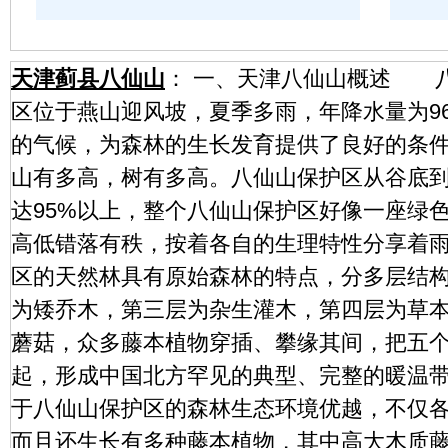
天津蓟县八仙山
： 一、天津八仙山概述 八
区位于燕山迎风坡，夏季多雨，年降水量为96
的气候，为森林的生长发育提供了良好的条
山有多高，树有多高。八仙山保护区从谷底
达95%以上，整个八仙山保护区好像一座绿
高低错落有秩，按着各自的生理特性分享着
区的天然林具有原始森林的特点，分多层结
为矮乔木，第三层为杂生灌木，第四层为草
蘑菇，众多藤本植物穿插、攀缘其间，把五
起，形成中国北方罕见的典型、完整的暖温
于八仙山保护区的森林生态环境优越，不仅
而且还生长有多种藤本植物，其中高大木质