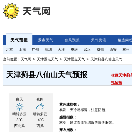
天气预报
景点天气
台风预报
天气资讯
精选问
北京
上海
广州
深圳
天津
重庆
武汉
成都
西安
杭州
当前位置：
天气网
>
天津景点天气
>
天津景点天气
> 天津蓟县八仙山天气
天津蓟县八仙山天气预报
收藏天津蓟
气预报
白天
夜间
紫外线指数：
易发，天冷易感冒，注意防范。
晴转多云
晴转多云
感冒指数：
3°C
-4°C
寒冷，建议着厚羽绒服等隆冬服装。
西北风
西风
穿衣指数：