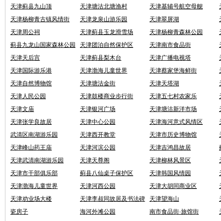
天津蓟县九山顶
天津塘沽北塘渔村
天津基辅号航空母舰
天津杨柳青古镇风情街
天津龙泉山游乐园
天津翠屏湖
天津周公祠
天津蓟县玉龙滑雪场
天津杨柳青森林公园
蓟县九龙山国家森林公园
天津团泊自然保护区
天津南市食品街
天津天后宫
天津蓟县梨木台
天津广播电视塔
天津国际游乐港
天津渤海儿童世界
天津蔡家堡海鲜街
天津自然博物馆
天津塘沽金街
天津天塔湖
天津人民公园
天津鼓楼商业步行街
天津五七村农家乐
天津文庙
天津银河广场
天津塘沽新洋市场
天津张学良故居
天津中心公园
天津海河意式风情区
武清区南湖游乐园
天津西开教堂
天津市历史博物馆
天津峰山药王庙
天津河滨公园
天津吉鸿昌故居
天津武清南湖游乐园
天津天尊阁
天津柳林风景区
天津市干部俱乐部
蓟县八仙桌子保护区
天津韩国风情园
天津渤海儿童世界
天津河西公园
天津大胡同商业区
天津劝业场大楼
天津李叔同故居及书法碑
天津望海山
林
瓷房子
海河外滩公园
南市食品街·旅馆街