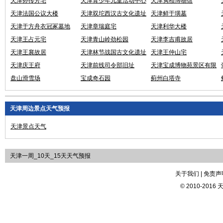
天津孙传芳宅
天津青少年儿童活动中心
天津隽祯博物馆
天津法国公议大楼
天津双坨西汉古文化遗址
天津鲜于璜墓
天津于方舟衣冠冢墓地
天津章瑞庭宅
天津利华大楼
天津王占元宅
天津青山岭劲松园
天津李吉甫故居
天津王襄故居
天津林节战国古文化遗址
天津王仲山宅
天津庆王府
天津前线司令部旧址
天津宝成博物苑景区有限
公司
盘山滑雪场
宝成奇石园
蓟州白塔寺
天津周边景点天气预报
天津景点天气
天津一周_10天_15天天气预报
关于我们 | 免责声明
© 2010-2016