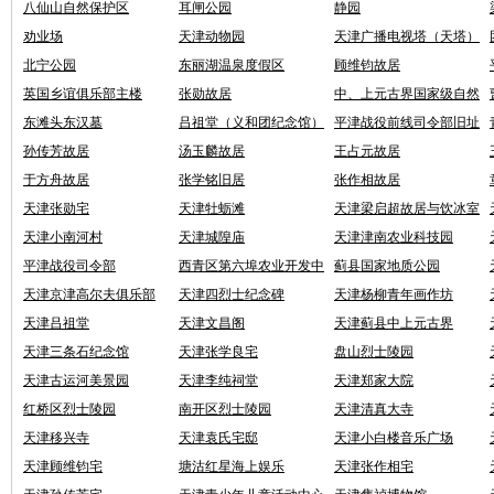
八仙山自然保护区
耳闸公园
静园
劝业场
天津动物园
天津广播电视塔（天塔）
北宁公园
东丽湖温泉度假区
顾维钧故居
英国乡谊俱乐部主楼
张勋故居
中、上元古界国家级自然
保护区
东滩头东汉墓
吕祖堂（义和团纪念馆）
平津战役前线司令部旧址
孙传芳故居
汤玉麟故居
王占元故居
于方舟故居
张学铭旧居
张作相故居
天津张勋宅
天津牡蛎滩
天津梁启超故居与饮冰室
天津小南河村
天津城隍庙
天津津南农业科技园
平津战役司令部
西青区第六埠农业开发中
蓟县国家地质公园
心
天津京津高尔夫俱乐部
天津四烈士纪念碑
天津杨柳青年画作坊
天津吕祖堂
天津文昌阁
天津蓟县中上元古界
天津三条石纪念馆
天津张学良宅
盘山烈士陵园
天津古运河美景园
天津李纯祠堂
天津郑家大院
红桥区烈士陵园
南开区烈士陵园
天津清真大寺
天津移兴寺
天津袁氏宅邸
天津小白楼音乐广场
天津顾维钧宅
塘沽红星海上娱乐
天津张作相宅