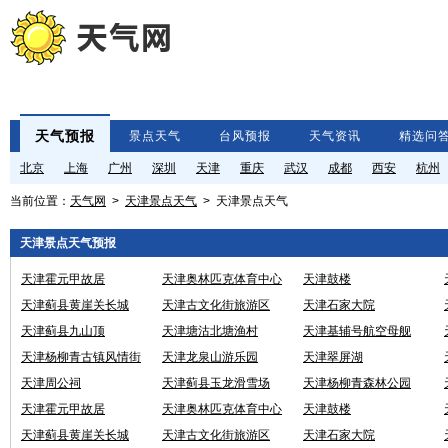
天气预报
景点天气
台风预报
天气资讯
精选问
北京
上海
广州
深圳
天津
重庆
武汉
成都
西安
杭州
当前位置：
天气网
>
天津景点天气
> 天津景点天气
天津景点天气预报
天津霍元甲故居
天津奥林匹克体育中心
天津鼓楼
天津蓟县黄崖关长城
天津古文化街旅游区
天津石家大院
天津蓟县九山顶
天津塘沽北塘渔村
天津基辅号航空母舰
天津杨柳青古镇风情街
天津龙泉山游乐园
天津翠屏湖
天津周公祠
天津蓟县玉龙滑雪场
天津杨柳青森林公园
天津霍元甲故居
天津奥林匹克体育中心
天津鼓楼
天津蓟县黄崖关长城
天津古文化街旅游区
天津石家大院