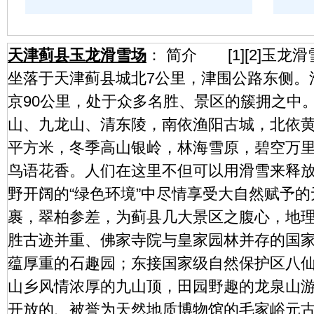
天津蓟县玉龙滑雪场
： 简介 [1][2]玉
坐落于天津蓟县城北7公里，津围公路东侧。
京90公里，处于众多名胜、景区的簇拥之中
山、九龙山、清东陵，南依渔阳古城，北依黄
平方米，冬季高山银岭，林海雪原，碧空万
鸟语花香。人们在这里不但可以用滑雪来释
野开阔的“绿色环境”中尽情享受大自然赋
裹，翠柏参差，为蓟县几大景区之腹心，地
胜古迹并重、佛家寺院与皇家园林并存的国家
蕴厚重的石趣园；东接国家级自然保护区八
山乡风情浓厚的九山顶，田园野趣的龙泉山
开放的、被誉为天然地质博物馆的毛家峪元