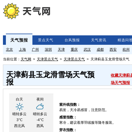
天气预报
景点天气
台风预报
天气资讯
精选问
北京
上海
广州
深圳
天津
重庆
武汉
成都
西安
杭州
当前位置：
天气网
>
天津景点天气
>
天津景点天气
> 天津蓟县玉龙滑雪场天气
天津蓟县玉龙滑雪场天气预
收藏天津蓟
报
场天气预报
白天
夜间
紫外线指数：
易发，天冷易感冒，注意防范。
晴转多云
晴转多云
感冒指数：
3°C
-4°C
寒冷，建议着厚羽绒服等隆冬服装。
西北风
西风
穿衣指数：